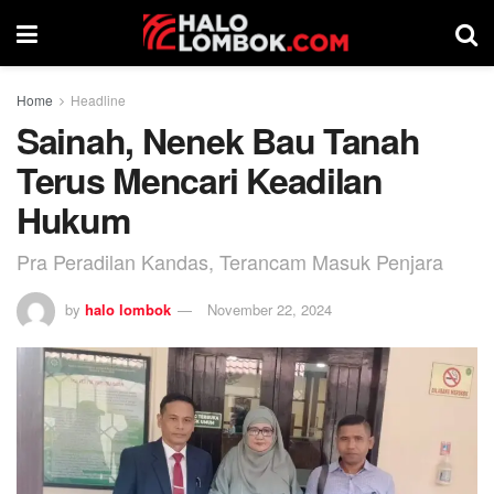
Home
Headline
Sainah, Nenek Bau Tanah
Terus Mencari Keadilan
Hukum
Pra Peradilan Kandas, Terancam Masuk Penjara
by
halo lombok
November 22, 2024