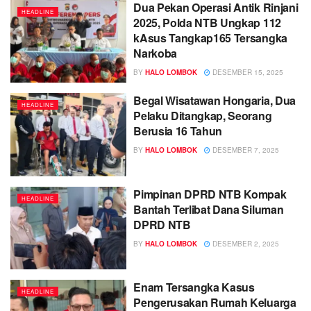
Dua Pekan Operasi Antik Rinjani
HEADLINE
2025, Polda NTB Ungkap 112
kAsus Tangkap165 Tersangka
Narkoba
BY
HALO LOMBOK
DESEMBER 15, 2025
Begal Wisatawan Hongaria, Dua
HEADLINE
Pelaku Ditangkap, Seorang
Berusia 16 Tahun
BY
HALO LOMBOK
DESEMBER 7, 2025
Pimpinan DPRD NTB Kompak
HEADLINE
Bantah Terlibat Dana Siluman
DPRD NTB
BY
HALO LOMBOK
DESEMBER 2, 2025
Enam Tersangka Kasus
HEADLINE
Pengerusakan Rumah Keluarga