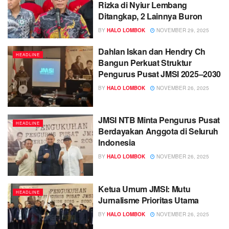
Rizka di Nyiur Lembang
Ditangkap, 2 Lainnya Buron
BY
HALO LOMBOK
NOVEMBER 29, 2025
Dahlan Iskan dan Hendry Ch
HEADLINE
Bangun Perkuat Struktur
Pengurus Pusat JMSI 2025–2030
BY
HALO LOMBOK
NOVEMBER 26, 2025
JMSI NTB Minta Pengurus Pusat
HEADLINE
Berdayakan Anggota di Seluruh
Indonesia
BY
HALO LOMBOK
NOVEMBER 26, 2025
Ketua Umum JMSI: Mutu
HEADLINE
Jurnalisme Prioritas Utama
BY
HALO LOMBOK
NOVEMBER 26, 2025