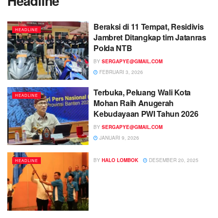
Headline
Beraksi di 11 Tempat, Residivis
HEADLINE
Jambret Ditangkap tim Jatanras
Polda NTB
BY
SERGAPYE@GMAIL.COM
FEBRUARI 3, 2026
Terbuka, Peluang Wali Kota
HEADLINE
Mohan Raih Anugerah
Kebudayaan PWI Tahun 2026
BY
SERGAPYE@GMAIL.COM
JANUARI 9, 2026
BY
HALO LOMBOK
DESEMBER 20, 2025
HEADLINE