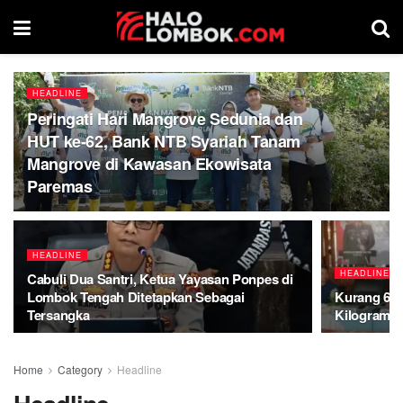
HEADLINE
Peringati Hari Mangrove Sedunia dan
HUT ke-62, Bank NTB Syariah Tanam
Mangrove di Kawasan Ekowisata
Paremas
HEADLINE
HEADLINE
Cabuli Dua Santri, Ketua Yayasan Ponpes di
Lombok Tengah Ditetapkan Sebagai
Kurang 60 
Tersangka
Kilogram S
Home
Category
Headline