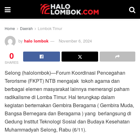
Home
Daerah
Lombok Timur
by
halo lombok
November 6, 2024
0
SHARES
Selong (halolombok)—Forum Koordinasi Pencegahan
Terorisme (FKPT) NTB mengajak tokoh agama dan
berbagai elemen masyarakat lainnya memerangi paham
radikalisme di Lomba Timur. Hal terungkap dalam
kegiatan bertemakan Gembira Beragama ( Gembira Muda,
Bangsa Bernegara dan Beragama ) yang berlangsung di
Gedung Institut Teknologi Sosial dan Budaya Kesehatan
Muhammadyah Selong, Rabu (6/11).