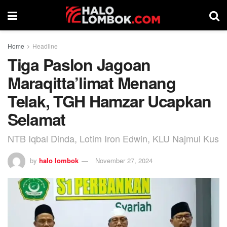
Home
Headline
Tiga Paslon Jagoan
Maraqitta’limat Menang
Telak, TGH Hamzar Ucapkan
Selamat
NTB Iqbal Dinda, Lotim Iron Edwin, KLU Najmul Kus
by
halo lombok
November 27, 2024