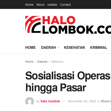
Home
About
redaksi
Contact
HOME
DAERAH
KESEHATAN
KRIMINAL
Home
Daerah
Mataram
Sosialisasi Operas
hingga Pasar
by
halo lombok
November 20, 2025
in
Matar