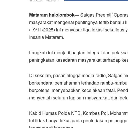
Mataram halolombok—
Satgas Preemtif Opera
masyarakat mengenai pentingnya tertib berlalu l
(19/11/2025) ini menyasar tiga lokasi sekaligu
Insania Mataram.
Langkah ini menjadi bagian integral dari pelak
peningkatan kesadaran masyarakat terhadap kesel
Di sekolah, pasar, hingga media radio, Satgas 
berkendara, pemahaman terhadap rambu-rambu la
berpotensi menyebabkan kecelakaan fatal. Pende
menyentuh seluruh lapisan masyarakat, dari pel
Kabid Humas Polda NTB, Kombes Pol. Mohammad
ini tidak hanya fokus pada penindakan pelangga
langsung di lapangan.