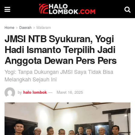
Home
Daerah
Mataram
JMSI NTB Syukuran, Yogi
Hadi Ismanto Terpilih Jadi
Anggota Dewan Pers Pers
Yogi: Tanpa Dukungan JMSI Saya Tidak Bisa
Melangkah Sejauh Ini
by
halo lombok
Maret 16, 2025