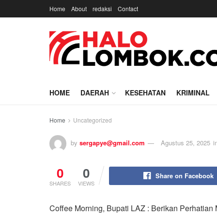
Home
About
redaksi
Contact
HOME
DAERAH
KESEHATAN
KRIMINAL
Home
Uncategorized
by
sergapye@gmail.com
Agustus 25, 2025
i
0
0
Share on Facebook
SHARES
VIEWS
Coffee Morning, Bupati LAZ : Berikan Perhatia