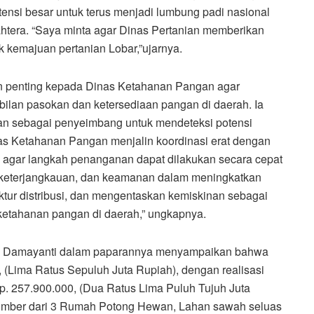
ensi besar untuk terus menjadi lumbung padi nasional
ahtera. “Saya minta agar Dinas Pertanian memberikan
k kemajuan pertanian Lobar,”ujarnya.
an penting kepada Dinas Ketahanan Pangan agar
lan pasokan dan ketersediaan pangan di daerah. Ia
n sebagai penyeimbang untuk mendeteksi potensi
inas Ketahanan Pangan menjalin koordinasi erat dengan
n, agar langkah penanganan dapat dilakukan secara cepat
, keterjangkauan, dan keamanan dalam meningkatkan
ktur distribusi, dan mengentaskan kemiskinan sebagai
etahanan pangan di daerah,” ungkapnya.
Hj. Damayanti dalam paparannya menyampaikan bahwa
 (Lima Ratus Sepuluh Juta Rupiah), dengan realisasi
p. 257.900.000, (Dua Ratus Lima Puluh Tujuh Juta
sumber dari 3 Rumah Potong Hewan, Lahan sawah seluas