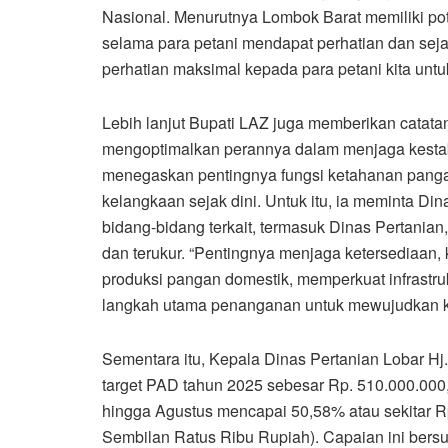
Nasional. Menurutnya Lombok Barat memiliki pot
selama para petani mendapat perhatian dan sej
perhatian maksimal kepada para petani kita untu
Lebih lanjut Bupati LAZ juga memberikan catat
mengoptimalkan perannya dalam menjaga kestabi
menegaskan pentingnya fungsi ketahanan panga
kelangkaan sejak dini. Untuk itu, ia meminta D
bidang-bidang terkait, termasuk Dinas Pertania
dan terukur. “Pentingnya menjaga ketersediaan
produksi pangan domestik, memperkuat infrastru
langkah utama penanganan untuk mewujudkan k
Sementara itu, Kepala Dinas Pertanian Lobar 
target PAD tahun 2025 sebesar Rp. 510.000.000,
hingga Agustus mencapai 50,58% atau sekitar R
Sembilan Ratus Ribu Rupiah). Capaian ini ber