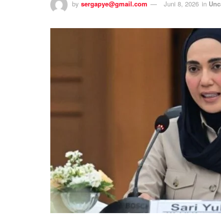
by
sergapye@gmail.com
Juni 8, 2026
in
Unc