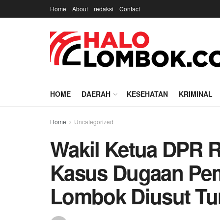
Home
About
redaksi
Contact
HOME
DAERAH
KESEHATAN
KRIMINAL
Home
Uncategorized
Wakil Ketua DPR RI
Kasus Dugaan Pem
Lombok Diusut Tu