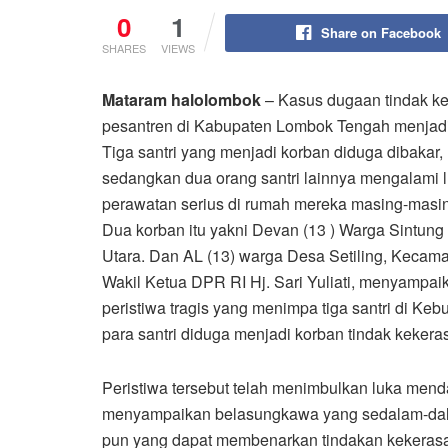
0
1
Share on Facebook
SHARES
VIEWS
Mataram halolombok
– Kasus dugaan tindak ke
pesantren di Kabupaten Lombok Tengah menjadi
Tiga santri yang menjadi korban diduga dibakar
sedangkan dua orang santri lainnya mengalami lu
perawatan serius di rumah mereka masing-masi
Dua korban itu yakni Devan (13 ) Warga Sintu
Utara. Dan AL (13) warga Desa Setiling, Kecam
Wakil Ketua DPR RI Hj. Sari Yuliati, menyampai
peristiwa tragis yang menimpa tiga santri di K
para santri diduga menjadi korban tindak keke
Peristiwa tersebut telah menimbulkan luka men
menyampaikan belasungkawa yang sedalam-dala
pun yang dapat membenarkan tindakan kekerasa