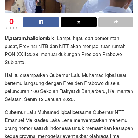
0
SHARES
M,ataram.haliolombi
k–Lampu hijau dari pemerintah
pusat, Provinsi NTB dan NTT akan menjadi tuan rumah
PON XXII 2028, menuai dukungan Presiden Prabowo
Subianto.
Hal itu disampaikan Gubernur Lalu Muhamad Iqbal usai
bertemu langsung dengan Presiden Prabowo di sela
peluncuran 166 Sekolah Rakyat di Banjarbaru, Kalimantan
Selatan, Senin 12 Januari 2026.
Gubernur Lalu Muhamad Iqbal bersama Gubernur NTT
Emanuel Melkiades Laka Lena menyempatkan menemui
orang nomor satu di Indonesia untuk memastikan kesiapan
kedua provinsi menggelar event akbar olahraga lima