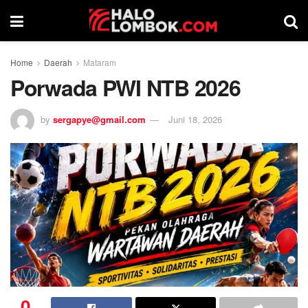
Home
Daerah
Mataram
Porwada PWI NTB 2026
by
sergapye@gmail.com
Juni 18, 2026
0