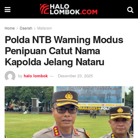
Home
Daerah
Mataram
Polda NTB Warning Modus
Penipuan Catut Nama
Kapolda Jelang Nataru
by
halo lombok
Desember 23, 2025