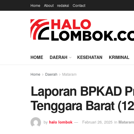
Home
About
redaksi
Contact
HOME
DAERAH
KESEHATAN
KRIMINAL
Home
Daerah
Mataram
Laporan BPKAD Pr
Tenggara Barat (12
by
halo lombok
Februari 26, 2025
in
Matara