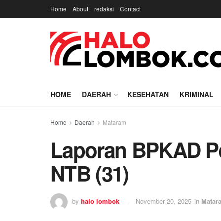
Home
About
redaksi
Contact
HOME
DAERAH
KESEHATAN
KRIMINAL
Home
Daerah
Mataram
Laporan BPKAD Pe
NTB (31)
by
halo lombok
November 20, 2025
in
Matar