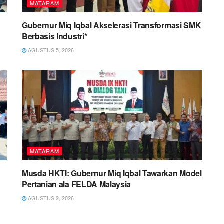
MATARAM
Gubernur Miq Iqbal Akselerasi Transformasi SMK
Berbasis Industri*
AGUSTUS 5, 2026
MATARAM
Musda HKTI: Gubernur Miq Iqbal Tawarkan Model
Pertanian ala FELDA Malaysia
AGUSTUS 2, 2026