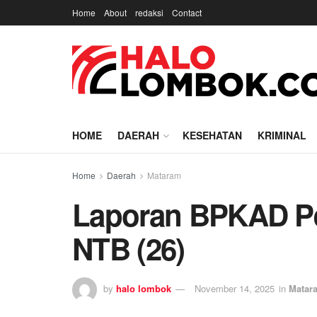
Home
About
redaksi
Contact
HOME
DAERAH
KESEHATAN
KRIMINAL
Home
Daerah
Mataram
Laporan BPKAD Pe
NTB (26)
by
halo lombok
November 14, 2025
in
Matar