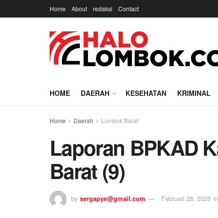
Home
About
redaksi
Contact
HOME
DAERAH
KESEHATAN
KRIMINAL
Home
Daerah
Lombok Barat
Laporan BPKAD K
Barat (9)
by
sergapye@gmail.com
Februari 28, 2026
i