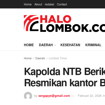
Home
About
redaksi
Contact
HOME
DAERAH
KESEHATAN
KRIMINAL
Home
Daerah
Lombok Timur
Kapolda NTB Beri
Resmikan kantor 
by
sergapye@gmail.com
Februari 22, 2026
i