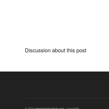
Discussion about this post
© 2024
www.halolombok.com
- copyright