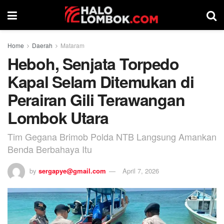
Home
Daerah
Mataram
Heboh, Senjata Torpedo
Kapal Selam Ditemukan di
Perairan Gili Terawangan
Lombok Utara
Tim Gegana Brimob Polda NTB Langsung Amankan
Benda Berbahaya Itu
by
sergapye@gmail.com
April 7, 2026