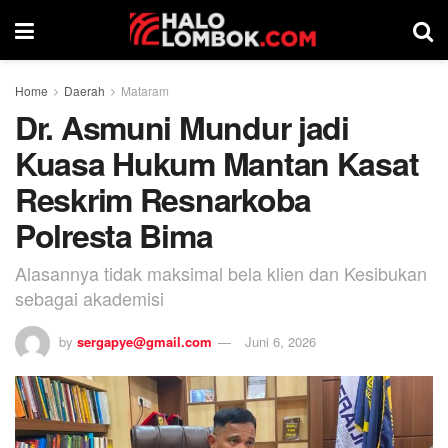
Home
Daerah
Mataram
Dr. Asmuni Mundur jadi
Kuasa Hukum Mantan Kasat
Reskrim Resnarkoba
Polresta Bima
Alasannya tidak maksimal bela klien dan Kesibukan
sebagai akademisi
by
sergapye@gmail.com
Juni 6, 2026