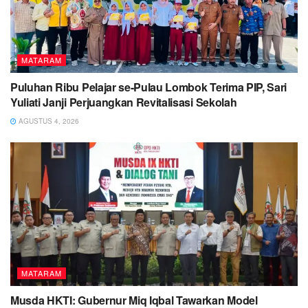
MATARAM
Puluhan Ribu Pelajar se-Pulau Lombok Terima PIP, Sari
Yuliati Janji Perjuangkan Revitalisasi Sekolah
AGUSTUS 4, 2026
MATARAM
Musda HKTI: Gubernur Miq Iqbal Tawarkan Model