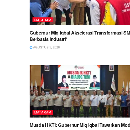
MATARAM
Gubernur Miq Iqbal Akselerasi Transformasi S
Berbasis Industri*
AGUSTUS 5, 2026
MATARAM
Musda HKTI: Gubernur Miq Iqbal Tawarkan Mod