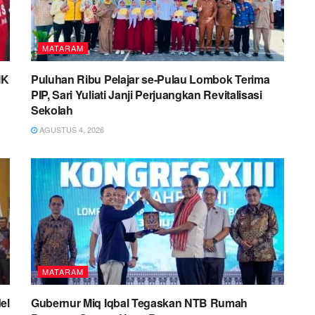
MATARAM
MK
Puluhan Ribu Pelajar se-Pulau Lombok Terima
PIP, Sari Yuliati Janji Perjuangkan Revitalisasi
Sekolah
AGUSTUS 4, 2026
MATARAM
el
Gubernur Miq Iqbal Tegaskan NTB Rumah