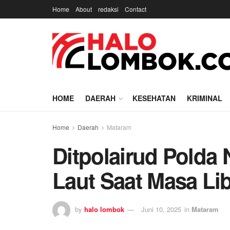
Home
About
redaksi
Contact
HOME
DAERAH
KESEHATAN
KRIMINAL
Home
Daerah
Mataram
Ditpolairud Polda 
Laut Saat Masa Li
by
halo lombok
Juni 10, 2025
in
Mataram