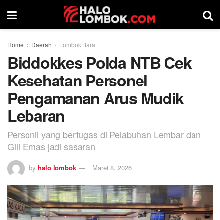
Home
Daerah
Lombok Barat
Biddokkes Polda NTB Cek
Kesehatan Personel
Pengamanan Arus Mudik
Lebaran
Personil yang bertugas di Pelabuhan Lembar dan
Gili Emas jadi sasaran
by
halo lombok
Maret 8, 2026