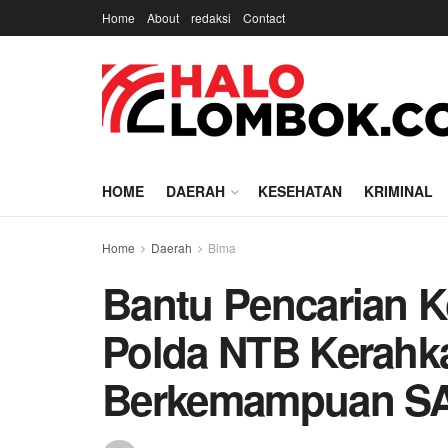
Home
About
redaksi
Contact
HOME
DAERAH
KESEHATAN
KRIMINAL
Home
Daerah
Bima
Bantu Pencarian K
Polda NTB Kerah
Berkemampuan S