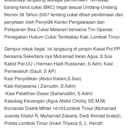
barang kena cukai (BKC) ilegal sesuai Undang-Undang
Nomor 39 Tahun 2007 tentang cukai diberi pembinaan dan
penyitaan oleh Penyidik Kantor Pengawasan dan
Pelayanan Bea Cukai Mataram bersama Tim Operasi
Penegakan Hukum Cukai Tembakau Kab. Lombok Timur.
Gempur rokok ilegal ini langsung di pimpin Kasat Pol PP
bersama Sekertaris nya Muhamad Irwan Agus, S.Sos
Kabid Per-UU ( Herman Hadi Rustaman, S Adm, Kasi
Pemwasluh (Saufi, S AP)
Kasi Penyidikan (Abdul Kalam,S.Sos)
Kasi Kerjasama ( Zainudin, S.Adm)
-Kasi Pelatihan Dasar (Saharuddin, S.Adm)
Kasubag Keuangan (Agus Abdul Choliq, SE.M.M)
Komando Distrik Militer 1615/Lombok Timur (Muhamad
Juanda Silatul R, Muhamad Zakaria, Dedi Ahmad Sutarji),
Polres Lombok Timur (Imam Triyana S, L. Hendri