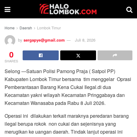
Home
Daerah
Lombok Timur
by
sergapye@gmail.com
Juli 8, 2026
0
SHARES
Selong —Satuan Polisi Pamong Praja ( Satpol PP)
Kabupaten Lombok Timur bersama tim menggelar Oprasi
Pemberantasan Barang Kena Cukai Ilegal.di dua
Kecamatan yakni wilayah Kecamatan Pringgabaya dan
Kecamatan Wanasaba pada Rabu 8 Juli 2026.
Operasi ini dilakukan terkait maraknya peredaran barang
ilegal berupa rokok non cukai dan sejenisnya yang
merugikan ke uangan daerah. Tindak lanjut operasi ini